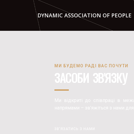
DYNAMIC ASSOCIATION OF PEOPLE
Перейти
до
вмісту
МИ БУДЕМО РАДІ ВАС ПОЧУТИ
ЗАСОБИ ЗВ'ЯЗКУ
Ми відкриті до співпраці в межа
напрямами – зв’яжіться з нами для
ЗВ'ЯЗАТИСЬ З НАМИ