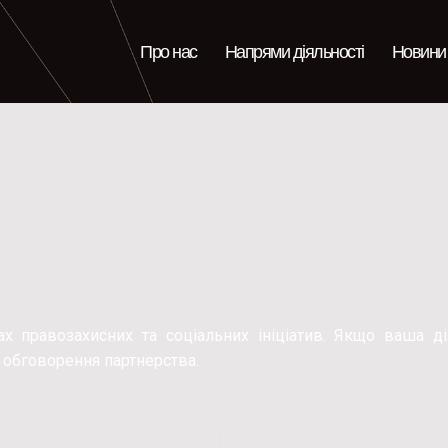
Про нас
Напрями діяльності
Новини 
х правозахисних та соціальних ініціатив. Якщо ваша д
 обговорення партнерства.