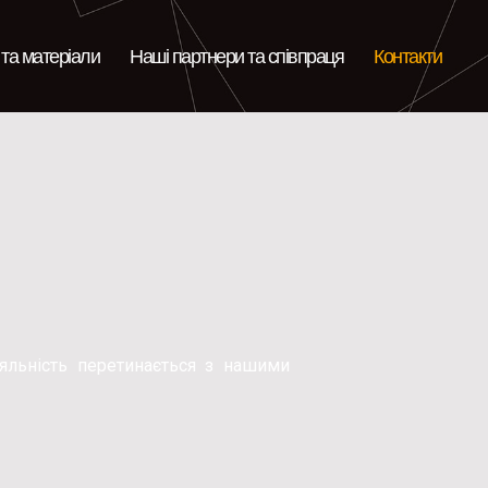
та матеріали
Наші партнери та співпраця
Контакти
іяльність перетинається з нашими